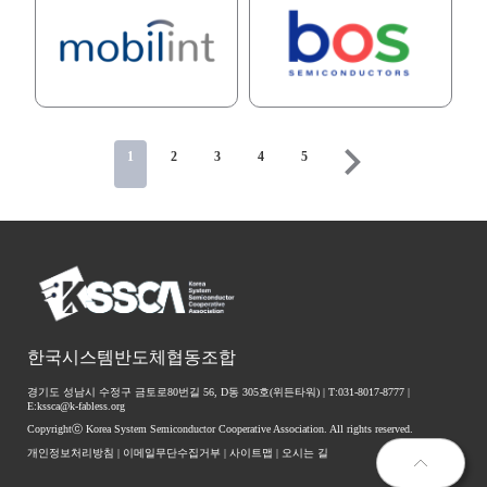
1
2
3
4
5
한국시스템반도체협동조합
경기도 성남시 수정구 금토로80번길 56, D동 305호(위든타워) | T:031-8017-8777 |
E:kssca@k-fabless.org
Copyrightⓒ Korea System Semiconductor Cooperative Association. All rights reserved.
개인정보처리방침
|
이메일무단수집거부
|
사이트맵
|
오시는 길